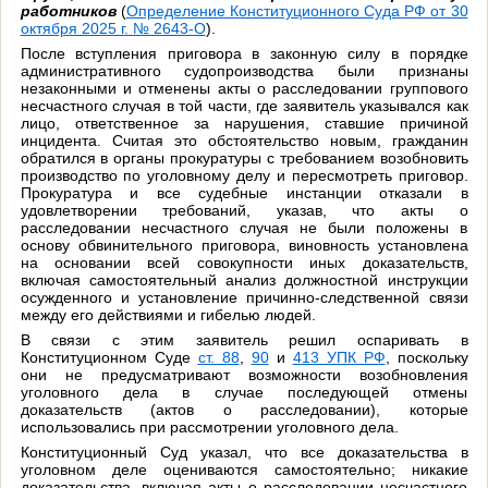
работников
(
Определение Конституционного Суда РФ от 30
октября 2025 г. № 2643-О
).
После вступления приговора в законную силу в порядке
административного судопроизводства были признаны
незаконными и отменены акты о расследовании группового
несчастного случая в той части, где заявитель указывался как
лицо, ответственное за нарушения, ставшие причиной
инцидента. Считая это обстоятельство новым, гражданин
обратился в органы прокуратуры с требованием возобновить
производство по уголовному делу и пересмотреть приговор.
Прокуратура и все судебные инстанции отказали в
удовлетворении требований, указав, что акты о
расследовании несчастного случая не были положены в
основу обвинительного приговора, виновность установлена
на основании всей совокупности иных доказательств,
включая самостоятельный анализ должностной инструкции
осужденного и установление причинно-следственной связи
между его действиями и гибелью людей.
В связи с этим заявитель решил оспаривать в
Конституционном Суде
ст. 88
,
90
и
413 УПК РФ
, поскольку
они не предусматривают возможности возобновления
уголовного дела в случае последующей отмены
доказательств (актов о расследовании), которые
использовались при рассмотрении уголовного дела.
Конституционный Суд указал, что все доказательства в
уголовном деле оцениваются самостоятельно; никакие
доказательства, включая акты о расследовании несчастного