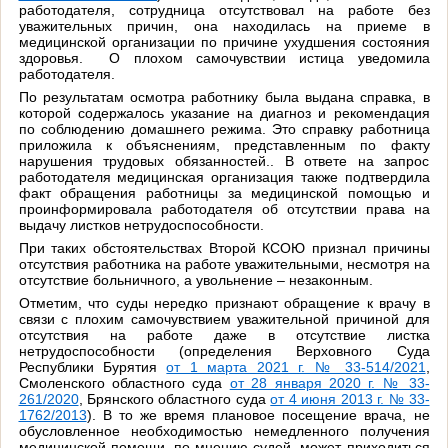
работодателя, сотрудница отсутствовал на работе без
уважительных причин, она находилась на приеме в
медицинской организации по причине ухудшения состояния
здоровья. О плохом самочувствии истица уведомила
работодателя.
По результатам осмотра работнику была выдана справка, в
которой содержалось указание на диагноз и рекомендация
по соблюдению домашнего режима. Это справку работница
приложила к объяснениям, представленным по факту
нарушения трудовых обязанностей.. В ответе на запрос
работодателя медицинская организация также подтвердила
факт обращения работницы за медицинской помощью и
проинформировала работодателя об отсутствии права на
выдачу листков нетрудоспособности.
При таких обстоятельствах Второй КСОЮ признал причины
отсутствия работника на работе уважительными, несмотря на
отсутствие больничного, а увольнение – незаконным.
Отметим, что суды нередко признают обращение к врачу в
связи с плохим самочувствием уважительной причиной для
отсутствия на работе даже в отсутствие листка
нетрудоспособности (определения Верховного Суда
Республики Бурятия
от 1 марта 2021 г. № 33-514/2021
,
Смоленского областного суда
от 28 января 2020 г. № 33-
261/2020
, Брянского областного суда
от 4 июня 2013 г. № 33-
1762/2013
). В то же время плановое посещение врача, не
обусловленное необходимостью немедленного получения
медицинской помощи, по мнению судей, может приходиться