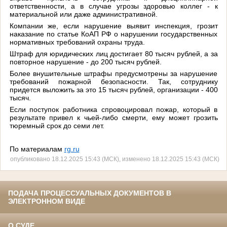
ответственности, а в случае угрозы здоровью коллег - к
материальной или даже административной.
Компании же, если нарушение выявит инспекция, грозит
наказание по статье КоАП РФ о нарушении государственных
нормативных требований охраны труда.
Штраф для юридических лиц достигает 80 тысяч рублей, а за
повторное нарушение - до 200 тысяч рублей.
Более внушительные штрафы предусмотрены за нарушение
требований пожарной безопасности. Так, сотруднику
придется выложить за это 15 тысяч рублей, организации - 400
тысяч.
Если поступок работника спровоцировал пожар, который в
результате привел к чьей-либо смерти, ему может грозить
тюремный срок до семи лет.
По материалам
rg.ru
опубликовано 18.12.2025 15:43 (МСК), изменено 18.12.2025 15:43 (МСК)
ПОДАЧА ПРОЦЕССУАЛЬНЫХ ДОКУМЕНТОВ В
ЭЛЕКТРОННОМ ВИДЕ
О СУДЕ