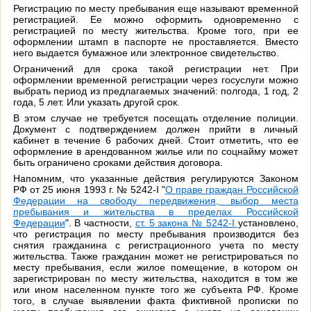
Регистрацию по месту пребывания еще называют временной
регистрацией. Ее можно оформить одновременно с
регистрацией по месту жительства. Кроме того, при ее
оформлении штамп в паспорте не проставляется. Вместо
него выдается бумажное или электронное свидетельство.
Ограничений для срока такой регистрации нет. При
оформлении временной регистрации через госуслуги можно
выбрать период из предлагаемых значений: полгода, 1 год, 2
года, 5 лет. Или указать другой срок.
В этом случае не требуется посещать отделение полиции.
Документ с подтверждением должен прийти в личный
кабинет в течение 6 рабочих дней. Стоит отметить, что ее
оформление в арендованном жилье или по соцнайму может
быть ограничено сроками действия договора.
Напомним, что указанные действия регулируются Законом
РФ от 25 июня 1993 г. № 5242-I "
О праве граждан Российской
Федерации на свободу передвижения, выбор места
пребывания и жительства в пределах Российской
Федерации
". В частности,
ст. 5 закона № 5242-I
установлено,
что регистрация по месту пребывания производится без
снятия гражданина с регистрационного учета по месту
жительства. Также гражданин может не регистрироваться по
месту пребывания, если жилое помещение, в котором он
зарегистрирован по месту жительства, находится в том же
или ином населенном пункте того же субъекта РФ. Кроме
того, в случае выявлении факта фиктивной прописки по