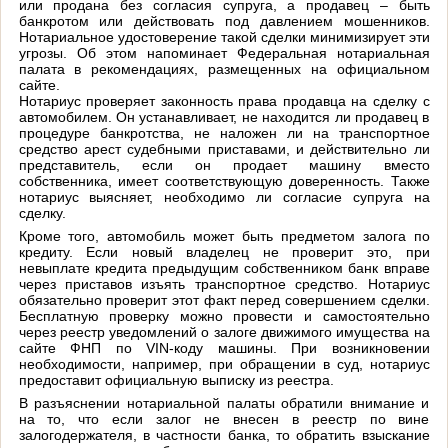
или продана без согласия супруга, а продавец – быть
банкротом или действовать под давлением мошенников.
Нотариальное удостоверение такой сделки минимизирует эти
угрозы. Об этом напоминает Федеральная нотариальная
палата в рекомендациях, размещенных на официальном
сайте.
Нотариус проверяет законность права продавца на сделку с
автомобилем. Он устанавливает, не находится ли продавец в
процедуре банкротства, не наложен ли на транспортное
средство арест судебными приставами, и действительно ли
представитель, если он продает машину вместо
собственника, имеет соответствующую доверенность. Также
нотариус выясняет, необходимо ли согласие супруга на
сделку.
Кроме того, автомобиль может быть предметом залога по
кредиту. Если новый владелец не проверит это, при
невыплате кредита предыдущим собственником банк вправе
через приставов изъять транспортное средство. Нотариус
обязательно проверит этот факт перед совершением сделки.
Бесплатную проверку можно провести и самостоятельно
через реестр уведомлений о залоге движимого имущества на
сайте ФНП по VIN-коду машины. При возникновении
необходимости, например, при обращении в суд, нотариус
предоставит официальную выписку из реестра.
В разъяснении нотариальной палаты обратили внимание и
на то, что если залог не внесен в реестр по вине
залогодержателя, в частности банка, то обратить взыскание