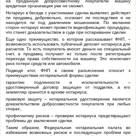
на проданную добросовестному покупателю машину
кредитная организация уже не сможет.
Нотариус в беседе с участниками сделки выявляет, действует
ли продавец добровольно, осознает ли последствия и не
находится ли под давлением мошенников. По желанию
сторон нотариус может провести видеофиксацию процедуры,
что станет доказательством в суде при оспаривании сделки.
Еще одно преимущество, о котором рассказывает ФНП, –
возможность использовать публичный депозит нотариуса для
расчетов. То есть покупатель вносит деньги на специальный
счет, а продавец получает их только после регистрации
перехода права собственности на машину. Это исключает
риск потери средств или автомобиля.
Подводя итог, ФНП в своем разъяснении относит к
преимуществам нотариальной формы сделки:
гарантию подлинности и исключительности –
удостоверенный договор защищен от подделки, а его
экземпляр хранится в архиве нотариуса;
правовую защиту – нотариальное удостоверение является
доказательством добросовестности покупателя при любых
спорах;
профилактику рисков – проверки нотариуса предотвращают
проблемы до заключения сделки.
Таким образом, Федеральная нотариальная палата во
избежание возможных рисков и последующих проблем при