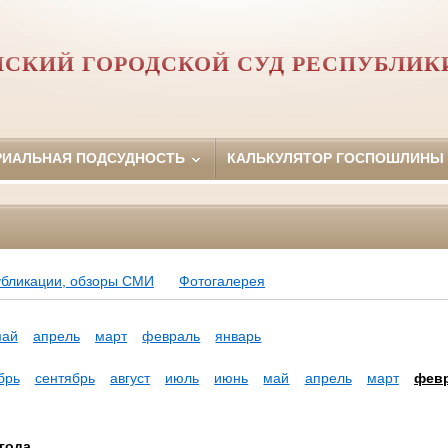
НСКИЙ ГОРОДСКОЙ СУД РЕСПУБЛИК
РИАЛЬНАЯ ПОДСУДНОСТЬ
КАЛЬКУЛЯТОР ГОСПОШЛИНЫ
убликации, обзоры СМИ
Фотогалерея
май
апрель
март
февраль
январь
брь
сентябрь
август
июль
июнь
май
апрель
март
фев
года