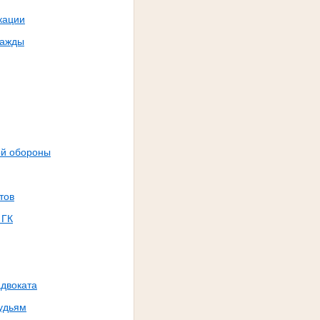
кации
ражды
ой обороны
тов
 ГК
адвоката
судьям