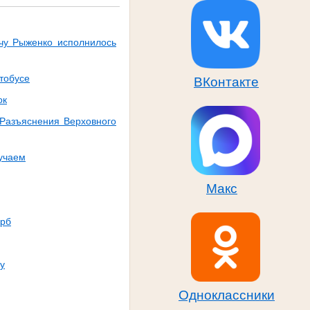
чу Рыженко исполнилось
тобусе
ВКонтакте
ок
 Разъяснения Верховного
учаем
Макс
ерб
у
Одноклассники