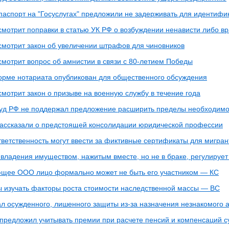
паспорт на "Госуслугах" предложили не задерживать для идентифи
смотрит поправки в статью УК РФ о возбуждении ненависти либо в
смотрит закон об увеличении штрафов для чиновников
смотрит вопрос об амнистии в связи с 80-летием Победы
орме нотариата опубликован для общественного обсуждения
мотрит закон о призыве на военную службу в течение года
уд РФ не поддержал предложение расширить пределы необходим
ассказали о предстоящей консолидации юридической профессии
тветственность могут ввести за фиктивные сертификаты для мигран
 владения имуществом, нажитым вместе, но не в браке, регулирует
щее ООО лицо формально может не быть его участником — КС
 изучать факторы роста стоимости наследственной массы — ВС
л осужденного, лишенного защиты из-за назначения незнакомого 
 предложил учитывать премии при расчете пенсий и компенсаций 