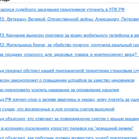
озаписи судебного заседания предложили уточнить в УПК РФ
: Ветерану Великой Отечественной войны Александру Петрови
: Керчанке вынесен приговор за кражу мобильного телефона в ав
: Жительница Керчи, за убийство подруги, получила реальный ср
 за продажу опасного для здоровья товара и компенсирует вред?
уд признал обстрел нашей приграничной территории страховым сл
несен законопроект о повышении штрафов за хамство чиновников
во предложило усилить наказание за оправдание насилия
д РФ изучил спор о заливе квартиры и указал, кому платить за ущ
 судам, что воскресенье и для оплаты счетов выходной
уд объяснил, кто отвечает за поврежденную снегом с крыши машин
в колониях-поселениях упростят перевод на "домашний режим"
уд объяснил, как работник должен возместить ущерб предприятию