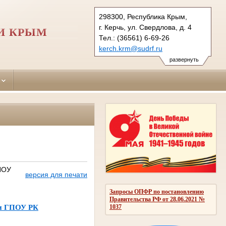
298300, Республика Крым,
г. Керчь, ул. Свердлова, д. 4
И КРЫМ
Тел.: (36561) 6-69-26
kerch.krm@sudrf.ru
развернуть
ГПОУ
версия для печати
Запросы ОПФР по постановлению
Правительства РФ от 28.06.2021 №
1037
ами ГПОУ РК