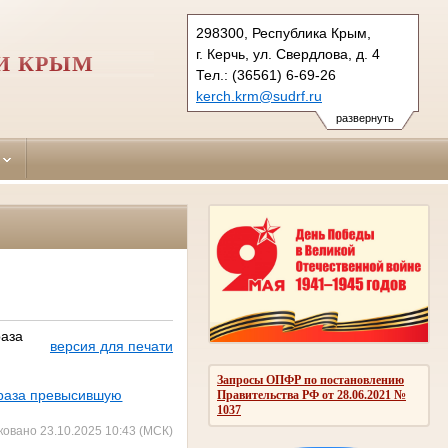
298300, Республика Крым,
г. Керчь, ул. Свердлова, д. 4
И КРЫМ
Тел.: (36561) 6-69-26
kerch.krm@sudrf.ru
развернуть
раза
версия для печати
Запросы ОПФР по постановлению
и раза превысившую
Правительства РФ от 28.06.2021 №
1037
ковано 23.10.2025 10:43 (МСК)