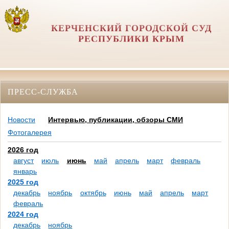
КЕРЧЕНСКИЙ ГОРОДСКОЙ СУД
РЕСПУБЛИКИ КРЫМ
ПРЕСС-СЛУЖБА
Новости
Интервью, публикации, обзоры СМИ
Фотогалерея
2026 год
август
июль
июнь
май
апрель
март
февраль
январь
2025 год
декабрь
ноябрь
октябрь
июнь
май
апрель
март
февраль
2024 год
декабрь
ноябрь