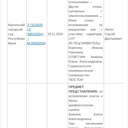
отношениями →
Другие споры,
связанные с
землепользованием →
Иные споры ,
Керченский
2-711/2025
возникающие по
городской
(2-
инициативе или с
Лапин
суд
3062/2024;)
29.11.2024
участием садоводов,
Сергей
03
Республики
~
СНТ
Дмитриевич
Крым
М-2693/2024
ИСТЕЦ(ЗАЯВИТЕЛЬ):
Корепина Иванна
Павловна
ОТВЕТЧИК: Аникина
Елена Александровна,
Садоводческое
некоммерческое
товарищество
"ВОСТОК"
ПРЕДМЕТ
ПРЕДСТАВЛЕНИЯ:
об
исправлении описок и
явных
арифметических
ошибок
Аникина Елена
Александровна;
Зам. начальника