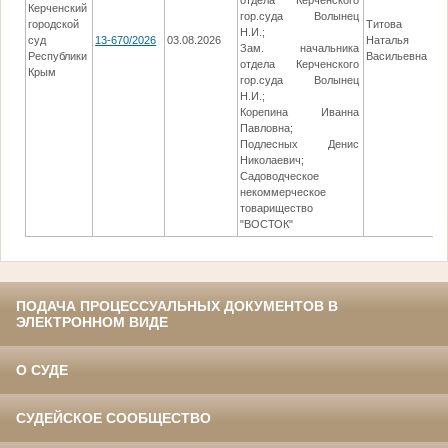
отдела Керченского
Керченский
гор.суда Волынец
городской
Титова
Н.И.;
суд
13-670/2026
03.08.2026
Наталья
05
Зам. начальника
Республики
Васильевна
отдела Керченского
Крым
гор.суда Волынец
Н.И.;
Корепина Иванна
Павловна;
Подлесных Денис
Николаевич;
Садоводческое
некоммерческое
товарищество
"ВОСТОК"
ПОДАЧА ПРОЦЕССУАЛЬНЫХ ДОКУМЕНТОВ В
ЭЛЕКТРОННОМ ВИДЕ
О СУДЕ
СУДЕЙСКОЕ СООБЩЕСТВО