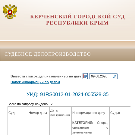
КЕРЧЕНСКИЙ ГОРОДСКОЙ СУД
РЕСПУБЛИКИ КРЫМ
СУДЕБНОЕ ДЕЛОПРОИЗВОДСТВО
Вывести список дел, назначенных на дату
Поиск информации по делам
УИД: 91RS0012-01-2024-005528-35
Всего по запросу найдено -
2
.
Дата
Д
Суд
Номер дела
Информация по делу
Судья
поступления
р
КАТЕГОРИЯ:
Споры,
связанные с
земельными